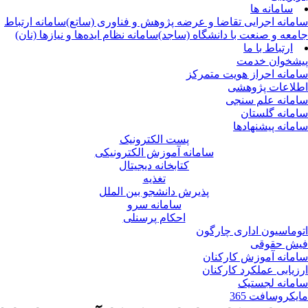
سامانه ها
مانه اجرایی تقاضا و عرضه پژوهش و فناوری (ساتع)
سامانه ارتباط
معه و صنعت با دانشگاه (ساجد)
سامانه نظام ایده‌ها و نیازها (نان)
ارتباط با ما
شخوان خدمت
مانه احراز هویت متمرکز
لاعات پژوهشی
مانه علم سنجی
مانه گلستان
مانه پیشنهادها
پست الکترونیک
سامانه آموزش الکترونیکی
کتابخانه دیجیتال
تغذیه
پذیرش دانشجو بین الملل
سامانه سرو
احکام پرسنلی
وماسیون اداری چارگون
ش حقوقی
مانه آموزش کارکنان
زیابی عملکرد کارکنان
مانه لجستیک
یکروسافت 365