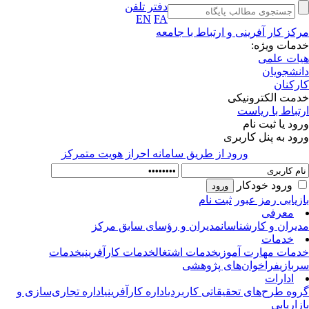
دفتر تلفن
EN
FA
کز کار آفرینی و ارتباط با جامعه
مات ویژه:
ات علمی
نشجویان
رکنان
مت الکترونیکی
تباط با ریاست
ود یا ثبت نام
ود به پنل کاربری
ورود از طريق سامانه احراز هويت متمركز
ورود خودکار
زیابی رمز عبور
ثبت نام
معرفی
یران و کارشناسان
مدیران و رؤسای سابق مرکز
خدمات
مات مهارت آموزی
خدمات اشتغال
خدمات کارآفرینی
خدمات
بازی
فراخوان‌های پژوهشی
ادارات
وه طرح‌های تحقیقاتی کاربردی
اداره کارآفرینی
اداره تجاری‌سازی و
زاریابی