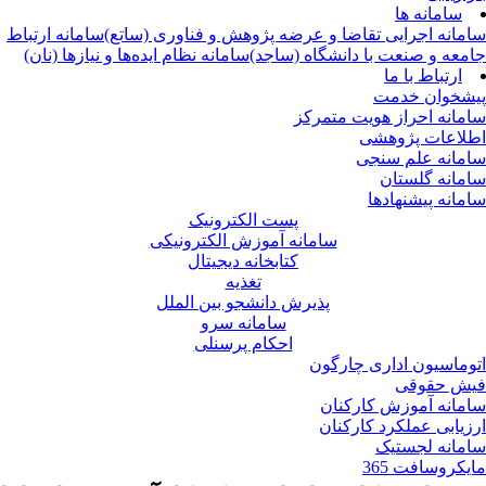
سامانه ها
مانه اجرایی تقاضا و عرضه پژوهش و فناوری (ساتع)
سامانه ارتباط
معه و صنعت با دانشگاه (ساجد)
سامانه نظام ایده‌ها و نیازها (نان)
ارتباط با ما
شخوان خدمت
مانه احراز هویت متمرکز
لاعات پژوهشی
مانه علم سنجی
مانه گلستان
مانه پیشنهادها
پست الکترونیک
سامانه آموزش الکترونیکی
کتابخانه دیجیتال
تغذیه
پذیرش دانشجو بین الملل
سامانه سرو
احکام پرسنلی
وماسیون اداری چارگون
ش حقوقی
مانه آموزش کارکنان
زیابی عملکرد کارکنان
مانه لجستیک
یکروسافت 365