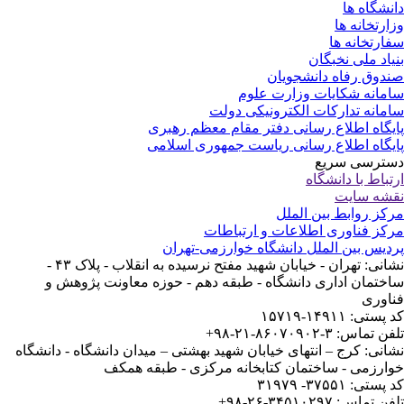
نشگاه ها
ارتخانه ها
ارتخانه ها
یاد ملی نخبگان
دوق رفاه دانشجویان
مانه شکایات وزارت علوم
مانه تدارکات الکترونیکی دولت
یگاه اطلاع رسانی دفتر مقام معظم رهبری
یگاه اطلاع رسانی ریاست جمهوری اسلامی
ترسی سریع
تباط با دانشگاه
شه سایت
کز روابط بین الملل
کز فناوری اطلاعات و ارتباطات
دیس بین الملل دانشگاه خوارزمی-تهران
نشانی: تهران - خیابان شهید مفتح نرسیده به انقلاب - پلاک ۴۳ -
ختمان اداری دانشگاه - طبقه دهم - حوزه معاونت پژوهش و
اوری
ستی: ۱۴۹۱۱-۱۵۷۱۹
 تماس: ۳-۸۶۰۷۰۹۰۲-۲۱-۹۸+
انی: کرج – انتهای خیابان شهید بهشتی – میدان دانشگاه - دانشگاه
ارزمی - ساختمان کتابخانه مرکزی - طبقه همکف
ستی: ۳۷۵۵۱- ۳۱۹۷۹
 تماس: ۳۴۵۱۰۲۹۷-۲۶-۹۸+