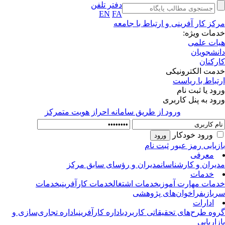
دفتر تلفن
EN
FA
کز کار آفرینی و ارتباط با جامعه
مات ویژه:
ات علمی
نشجویان
رکنان
مت الکترونیکی
تباط با ریاست
ود یا ثبت نام
ود به پنل کاربری
ورود از طريق سامانه احراز هويت متمركز
ورود خودکار
زیابی رمز عبور
ثبت نام
معرفی
یران و کارشناسان
مدیران و رؤسای سابق مرکز
خدمات
مات مهارت آموزی
خدمات اشتغال
خدمات کارآفرینی
خدمات
بازی
فراخوان‌های پژوهشی
ادارات
وه طرح‌های تحقیقاتی کاربردی
اداره کارآفرینی
اداره تجاری‌سازی و
زاریابی