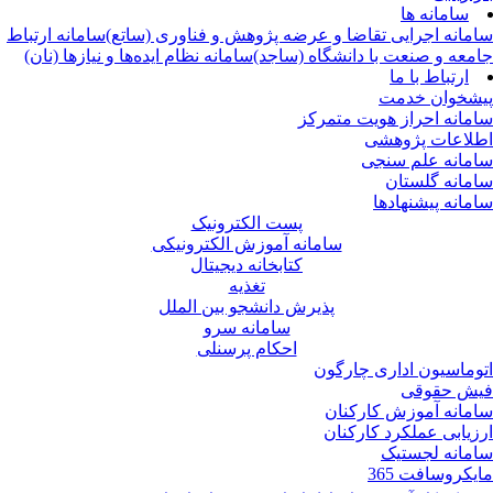
سامانه ها
مانه اجرایی تقاضا و عرضه پژوهش و فناوری (ساتع)
سامانه ارتباط
معه و صنعت با دانشگاه (ساجد)
سامانه نظام ایده‌ها و نیازها (نان)
ارتباط با ما
شخوان خدمت
مانه احراز هویت متمرکز
لاعات پژوهشی
مانه علم سنجی
مانه گلستان
مانه پیشنهادها
پست الکترونیک
سامانه آموزش الکترونیکی
کتابخانه دیجیتال
تغذیه
پذیرش دانشجو بین الملل
سامانه سرو
احکام پرسنلی
وماسیون اداری چارگون
ش حقوقی
مانه آموزش کارکنان
زیابی عملکرد کارکنان
مانه لجستیک
یکروسافت 365