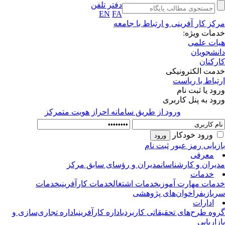
دفتر تلفن
EN
FA
کز کار آفرینی و ارتباط با جامعه
مات ویژه:
ات علمی
نشجویان
رکنان
مت الکترونیکی
تباط با ریاست
ود یا ثبت نام
ود به پنل کاربری
ورود از طريق سامانه احراز هويت متمركز
ورود خودکار
زیابی رمز عبور
ثبت نام
معرفی
یران و کارشناسان
مدیران و رؤسای سابق مرکز
خدمات
مات مهارت آموزی
خدمات اشتغال
خدمات کارآفرینی
خدمات
بازی
فراخوان‌های پژوهشی
ادارات
وه طرح‌های تحقیقاتی کاربردی
اداره کارآفرینی
اداره تجاری‌سازی و
زاریابی