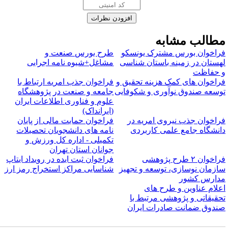
طالب مشابه
راخوان بورس مشترک یونسکو
طرح بورس صنعت و
هستان در زمینه باستان شناسی
مشاغل+شیوه نامه اجرایی
 حفاظت
راخوان های کمک هزینه تحقیق و
فراخوان جذب امریه ارتباط با
وسعه صندوق نوآوری و شکوفایی
جامعه و صنعت در پژوهشگاه
علوم و فناوری اطلاعات ایران
(ایرانداک)
راخوان جذب نیروی امریه در
فراخوان حمایت مالی از پایان
انشگاه جامع علمی کاربردی
نامه های دانشجویان تحصیلات
تکمیلی - اداره کل ورزش و
جوانان استان تهران
فراخوان ۲ طرح پژوهشی
فراخوان ثبت ایده در رویداد ایتاپ
ازمان نوسازی، توسعه و تجهیز
شناسایی مراکز استخراج رمز ارز
دارس کشور
علام عناوین و طرح های
حقیقاتی و پژوهشی مرتبط با
ندوق ضمانت صادرات ایران