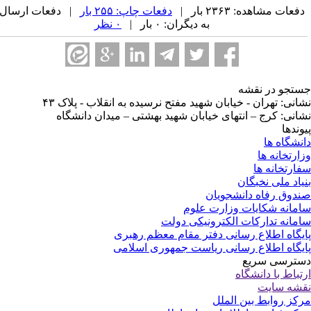
فعات مشاهده: ۲۳۶۳ بار |
دفعات چاپ: ۲۵۵ بار
| دفعات ارسال
به دیگران: ۰ بار |
۰ نظر
تجو در نقشه
انی: تهران - خیابان شهید مفتح نرسیده به انقلاب - پلاک ۴۳
انی: کرج – انتهای خیابان شهید بهشتی – میدان دانشگاه
وندها
نشگاه ها
ارتخانه ها
ارتخانه ها
یاد ملی نخبگان
دوق رفاه دانشجویان
مانه شکایات وزارت علوم
مانه تدارکات الکترونیکی دولت
یگاه اطلاع رسانی دفتر مقام معظم رهبری
یگاه اطلاع رسانی ریاست جمهوری اسلامی
ترسی سریع
تباط با دانشگاه
شه سایت
کز روابط بین الملل