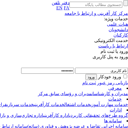
دفتر تلفن
EN
FA
مرکز کار آفرینی و ارتباط با جامعه
خدمات ویژه:
هیات علمی
دانشجویان
کارکنان
خدمت الکترونیکی
ارتباط با ریاست
ورود یا ثبت نام
ورود به پنل کاربری
ورود خودکار
بازیابی رمز عبور
ثبت نام
معرفی
مدیران و کارشناسان
مدیران و رؤسای سابق مرکز
خدمات
خدمات مهارت آموزی
خدمات اشتغال
خدمات کارآفرینی
خدمات سربازی
فراخ
ادارات
گروه طرح‌های تحقیقاتی کاربردی
اداره کارآفرینی
اداره تجاری‌سازی و بازا
سامانه ها
سامانه اجرایی تقاضا و عرضه پژوهش و فناوری (ساتع)
سامانه ارتباط 